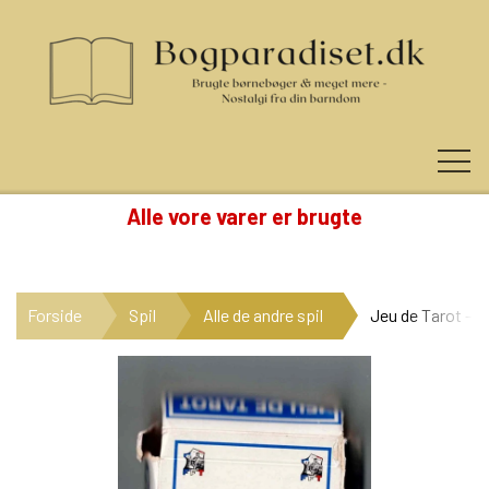
Alle vore varer er brugte
KUNDE LOGIN
Forside
Spil
Alle de andre spil
Jeu de Tarot - T
NYHEDER
KATEGORIER