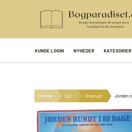
KUNDE LOGIN
NYHEDER
KATEGORIER
BØGER
SPIL
ANDRE BØGER
BRÆTSPIL
Forside
Spil
Brætspil
Jorden r
BØGER I SERIE
BILLED- / 
BØGER I ÅRSTAL
LUDO
UDVALGTE FORFATTERE
SPILLEKOR
FIRKORT