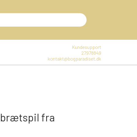
Kundesupport
27978849
kontakt@bogparadiset.dk
EN
VARER, SOM ER UÅBNET
E
DTE BØGER
 brætspil fra