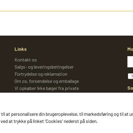
Links
Mo
Kontakt os
Salgs- og leveringsbetingelser
Fortrydelse og reklamation
Om os, forsendelse og emballage
So
Vi opkøber ikke bøger fra private
Cookies
 til at personalisere din brugeroplevelse, til markedsføring og til 
ved at trykke på linket 'Cookies' nederst på siden.