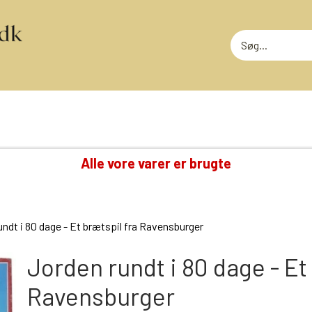
Alle vore varer er brugte
TING VI OGSÅ SAMLER PÅ
RODEKASS
DVD: DISNEY KLASSIKERE
RODEKASS
undt i 80 dage - Et brætspil fra Ravensburger
LOTTERI
GAMMELT LEGETØJ
MEGET SLI
GLANSBILLEDER
Jorden rundt i 80 dage - Et
T
KINDERÆG TILBEHØR
Ravensburger
MINI-KØBMANDSVARER