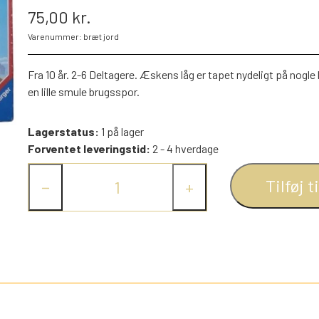
75,00 kr.
PEZ DISPENSERE
Varenummer: bræt jord
SMÅ FIGURER
NDRE SPIL
RETRO TING TIL DUKKEHUSE
Fra 10 år. 2-6 Deltagere. Æskens låg er tapet nydeligt på nogle k
TROLDE FIGURER
en lille smule brugsspor.
Lagerstatus:
1 på lager
Forventet leveringstid:
2 - 4 hverdage
Tilføj t
−
+