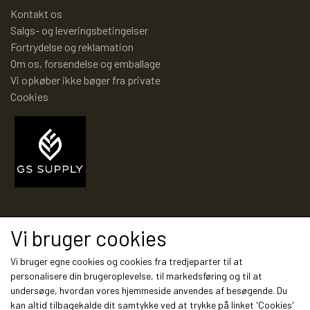
Kontakt os
PIXI 700 - 799
Salgs- og leveringsbetingelser
Fortrydelse og reklamation
Om os, forsendelse og emballage
PIXI 800 - 899
Vi opkøber ikke bøger fra private
Cookies
PIXI 900 - 999
PIXI 1000 - 1099
PIXIBØGER UDEN NUMMER
Modtag vores nyhedsbrev via e-mail
Vi bruger cookies
SPECIELLE DANSKE PIXI
Tilmeld
Vi bruger egne cookies og cookies fra tredjeparter til at
personalisere din brugeroplevelse, til markedsføring og til at
undersøge, hvordan vores hjemmeside anvendes af besøgende. Du
PIXIBOG MALE- OG
kan altid tilbagekalde dit samtykke ved at trykke på linket 'Cookies'