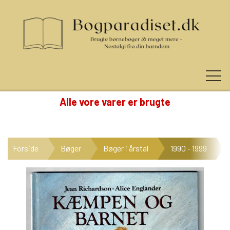
Alle vore varer er brugte
KUNDE LOGIN
Forside
Bøger
Bøger i årstal
1990 - 1999
NYHEDER
KATEGORIER