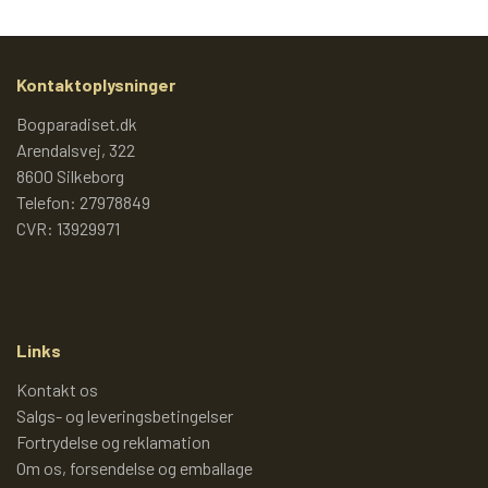
JUMBOBØGER OG ANDRE
2000 - 2009 (2)
TEGNESERIER
BULLYLAND FIGURER
DISNEYBØGER
2010 - 2019
Kontaktoplysninger
LADEMANNS BØRNELEKSIKON
KREA FIGURER
JUMBOBØGER
Bogparadiset.dk
2020 -
Arendalsvej, 322
8600 Silkeborg
REISLER (GAMLE FIGURER)
JUMBO TEMABØGER OG
LADYBIRD BØGER
Telefon: 27978849
MAMMUTBØGER
CVR: 13929971
DANSKE LADYBIRD BØGER
HEIMO FIGURER
PETER PEDAL
ANDRE DISNEYBØGER
BRITAINS FIGURER
PIXIBØGER
Links
Kontakt os
ANDRE GAMLE HÅNDMALEDE
DE HELT GAMLE PIXIBØGER
RASMUS KLUMP
Salgs- og leveringsbetingelser
Fortrydelse og reklamation
FIGURER
Om os, forsendelse og emballage