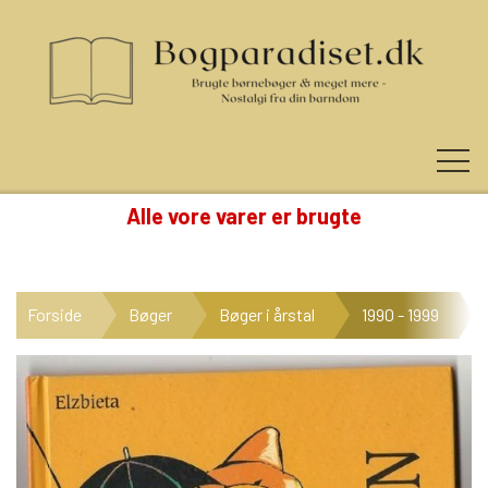
Alle vore varer er brugte
KUNDE LOGIN
Forside
Bøger
Bøger i årstal
1990 - 1999
NYHEDER
KATEGORIER