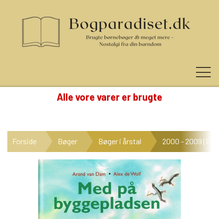
Alle vore varer er brugte
KUNDE LOGIN
Forside
Bøger
Bøger i årstal
2000 - 2009 (1)
NYHEDER
KATEGORIER