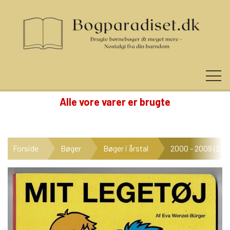
Alle vore varer er brugte
KUNDE LOGIN
Forside
Bøger
Bøger i årstal
2000 - 2009 (2)
NYHEDER
KATEGORIER