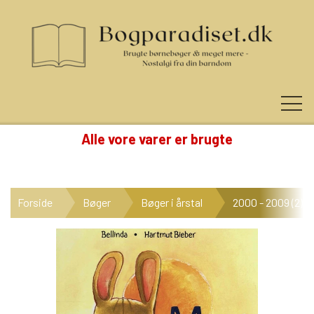
Alle vore varer er brugte
KUNDE LOGIN
Forside
Bøger
Bøger i årstal
2000 - 2009 (2)
NYHEDER
KATEGORIER