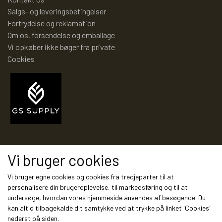
TROLDEPUS
PIXI 1 - 99
Salgs- og leveringsbetingelser
Fortrydelse og reklamation
ÆLLEBÆLLE BØGER
PIXI 100 - 199
Om os, forsendelse og emballage
Vi opkøber ikke bøger fra private
Cookies
ÆLLEBÆLLEBØGER 1 - 99
PIXI 200 - 299
ÆLLEBÆLLEBØGER 100 - 199
PIXI 300 - 399
ÆLLEBÆLLEBØGER 200 - 276
PIXI 400 - 499
Modtag vores nyhedsbrev via e-mail
Vi bruger cookies
ÆLLEBÆLLEBØGER I HARDBACK 277
PIXI 500 - 599
Tilmeld
Vi bruger egne cookies og cookies fra tredjeparter til at
-
personalisere din brugeroplevelse, til markedsføring og til at
undersøge, hvordan vores hjemmeside anvendes af besøgende. Du
PIXI 600 - 699
kan altid tilbagekalde dit samtykke ved at trykke på linket 'Cookies'
ÆLLEBÆLLEBØGER UDEN NUMMER
Sociale medier
nederst på siden.