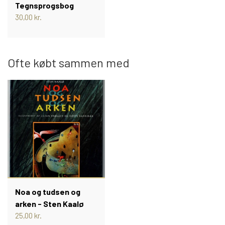
TROLDEPUS
PIXI 1 - 99
Tegnsprogsbog
30,00 kr.
ÆLLEBÆLLE BØGER
PIXI 100 - 199
Ofte købt sammen med
ÆLLEBÆLLEBØGER 1 - 99
PIXI 200 - 299
ÆLLEBÆLLEBØGER 100 - 199
PIXI 300 - 399
ÆLLEBÆLLEBØGER 200 - 276
PIXI 400 - 499
ÆLLEBÆLLEBØGER I HARDBACK 277
PIXI 500 - 599
-
Noa og tudsen og
PIXI 600 - 699
arken - Sten Kaalø
25,00 kr.
ÆLLEBÆLLEBØGER UDEN NUMMER