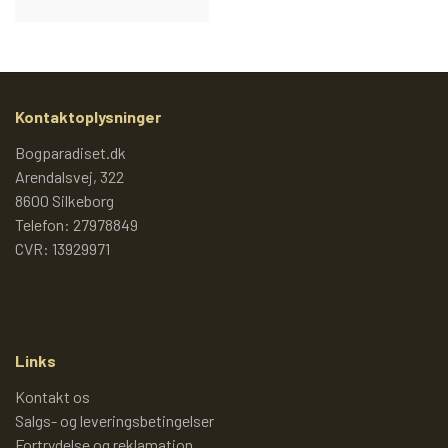
PIXI 700 - 799
PIXI 800 - 899
Kontaktoplysninger
Bogparadiset.dk
PIXI 900 - 999
Arendalsvej, 322
8600 Silkeborg
Telefon: 27978849
PIXI 1000 - 1099
CVR: 13929971
PIXIBØGER UDEN NUMMER
Links
SPECIELLE DANSKE PIXI
Kontakt os
Salgs- og leveringsbetingelser
PIXIBOG MALE- OG
Fortrydelse og reklamation