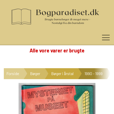
Alle vore varer er brugte
KUNDE LOGIN
Forside
Bøger
Bøger i årstal
1990 - 1999
NYHEDER
KATEGORIER