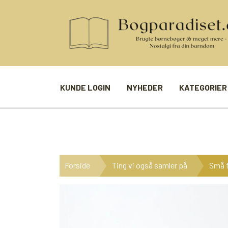
KUNDE LOGIN
NYHEDER
KATEGORIER
BØGER
SPIL
ANDRE BØGER
BRÆTSPIL
Forside
Ting vi også samler på
Små f
BØGER I SERIE
BILLED- / 
BØGER I ÅRSTAL
LUDO
UDVALGTE FORFATTERE
SPILLEKOR
FIRKORT