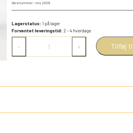
Varenummer: reis 2009
PEZ DISPENSERE
SMÅ FIGURER
Lagerstatus:
1 på lager
NDRE SPIL
RETRO TING TIL DUKKEHUSE
Forventet leveringstid:
2 - 4 hverdage
TROLDE FIGURER
Tilføj t
−
+