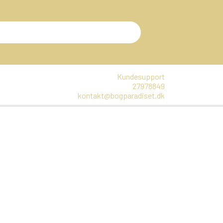
Kundesupport
27978849
kontakt@bogparadiset.dk
EN
VARER, SOM ER UÅBNET
E
DTE BØGER