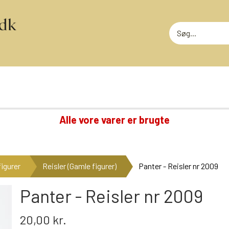
Alle vore varer er brugte
TING VI OGSÅ SAMLER PÅ
RODEKASS
DVD: DISNEY KLASSIKERE
RODEKASS
igurer
Reisler (Gamle figurer)
Panter - Reisler nr 2009
LOTTERI
GAMMELT LEGETØJ
MEGET SLI
GLANSBILLEDER
Panter - Reisler nr 2009
T
KINDERÆG TILBEHØR
20,00 kr.
MINI-KØBMANDSVARER