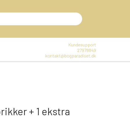
Kundesupport
27978849
kontakt@bogparadiset.dk
EN
VARER, SOM ER UÅBNET
E
DTE BØGER
rikker + 1 ekstra