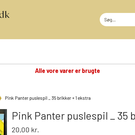
Alle vore varer er brugte
TING VI OGSÅ SAMLER PÅ
RODEKASS
DVD: DISNEY KLASSIKERE
RODEKASS
Pink Panter puslespil _ 35 brikker + 1 ekstra
LOTTERI
GAMMELT LEGETØJ
MEGET SLI
GLANSBILLEDER
Pink Panter puslespil _ 35 b
T
KINDERÆG TILBEHØR
20,00 kr.
MINI-KØBMANDSVARER