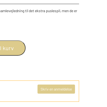
samlevejledning til det ekstra puslespil, men de er
il kurv
Skriv en anmeldelse