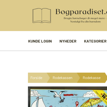
KUNDE LOGIN
NYHEDER
KATEGORIER
BØGER
SPIL
ANDRE BØGER
BRÆTSPIL
Forside
Rodekassen
Rodekasse
BØGER I SERIE
BILLED- / 
BØGER I ÅRSTAL
LUDO
UDVALGTE FORFATTERE
SPILLEKOR
FIRKORT