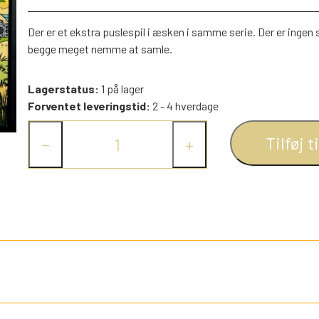
PEZ DISPENSERE
Der er et ekstra puslespil i æsken i samme serie. Der er ingen 
SMÅ FIGURER
begge meget nemme at samle.
NDRE SPIL
RETRO TING TIL DUKKEHUSE
TROLDE FIGURER
Lagerstatus:
1 på lager
Forventet leveringstid:
2 - 4 hverdage
Tilføj t
−
+