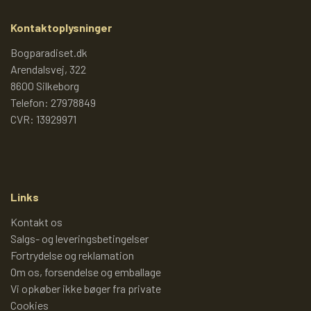
TROLDEPUS
PIXI 1 - 99
Kontaktoplysninger
ÆLLEBÆLLE BØGER
PIXI 100 - 199
Bogparadiset.dk
Arendalsvej, 322
8600 Silkeborg
ÆLLEBÆLLEBØGER 1 - 99
PIXI 200 - 299
Telefon: 27978849
CVR: 13929971
ÆLLEBÆLLEBØGER 100 - 199
PIXI 300 - 399
ÆLLEBÆLLEBØGER 200 - 276
PIXI 400 - 499
Links
Kontakt os
ÆLLEBÆLLEBØGER I HARDBACK 277
PIXI 500 - 599
Salgs- og leveringsbetingelser
Fortrydelse og reklamation
-
Om os, forsendelse og emballage
PIXI 600 - 699
Vi opkøber ikke bøger fra private
Cookies
ÆLLEBÆLLEBØGER UDEN NUMMER