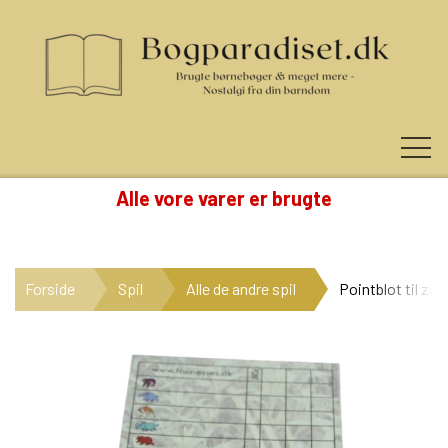
Alle vore varer er brugte
KUNDE LOGIN
Forside
Spil
Alle de andre spil
Pointblot til zoo
NYHEDER
KATEGORIER