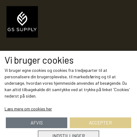
PIXI 700 - 799
PIXI 800 - 899
PIXI 900 - 999
Modtag vores nyhedsbrev via e-mail
Vi bruger cookies
Tilmeld
PIXI 1000 - 1099
Vi bruger egne cookies og cookies fra tredjeparter til at
personalisere din brugeroplevelse, til markedsføring og til at
undersøge, hvordan vores hjemmeside anvendes af besøgende. Du
kan altid tilbagekalde dit samtykke ved at trykke på linket 'Cookies'
PIXIBØGER UDEN NUMMER
Sociale medier
nederst på siden.
Læs mere om cookies her
SPECIELLE DANSKE PIXI
AFVIS
ACCEPTER
PIXIBOG MALE- OG
INDSTILLINGER