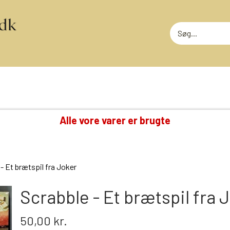
Alle vore varer er brugte
TING VI OGSÅ SAMLER PÅ
RODEKASS
DVD: DISNEY KLASSIKERE
RODEKASS
- Et brætspil fra Joker
LOTTERI
GAMMELT LEGETØJ
MEGET SLI
GLANSBILLEDER
Scrabble - Et brætspil fra 
T
KINDERÆG TILBEHØR
50,00 kr.
MINI-KØBMANDSVARER