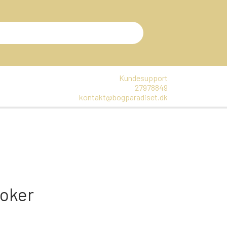
Kundesupport
27978849
kontakt@bogparadiset.dk
EN
VARER, SOM ER UÅBNET
E
DTE BØGER
Joker