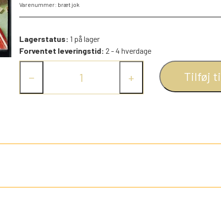
Varenummer: bræt jok
PEZ DISPENSERE
SMÅ FIGURER
Lagerstatus:
1 på lager
NDRE SPIL
RETRO TING TIL DUKKEHUSE
Forventet leveringstid:
2 - 4 hverdage
TROLDE FIGURER
Tilføj t
−
+