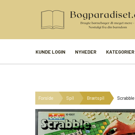
KUNDE LOGIN
NYHEDER
KATEGORIER
BØGER
SPIL
ANDRE BØGER
BRÆTSPIL
Forside
Spil
Brætspil
Scrabble 
BØGER I SERIE
BILLED- / 
BØGER I ÅRSTAL
LUDO
UDVALGTE FORFATTERE
SPILLEKOR
FIRKORT