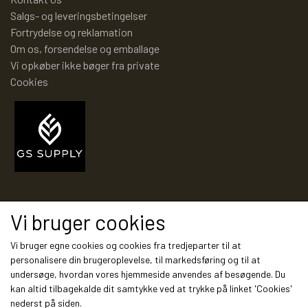
TROLDEPUS
PIXI 1 - 99
Salgs- og leveringsbetingelser
Fortrydelse og reklamation
ÆLLEBÆLLE BØGER
PIXI 100 - 199
Om os, forsendelse og emballage
Vi opkøber ikke bøger fra private
Cookies
ÆLLEBÆLLEBØGER 1 - 99
PIXI 200 - 299
ÆLLEBÆLLEBØGER 100 - 199
PIXI 300 - 399
ÆLLEBÆLLEBØGER 200 - 276
PIXI 400 - 499
Modtag vores nyhedsbrev via e-mail
Vi bruger cookies
ÆLLEBÆLLEBØGER I HARDBACK 277
PIXI 500 - 599
Tilmeld
Vi bruger egne cookies og cookies fra tredjeparter til at
-
personalisere din brugeroplevelse, til markedsføring og til at
undersøge, hvordan vores hjemmeside anvendes af besøgende. Du
PIXI 600 - 699
kan altid tilbagekalde dit samtykke ved at trykke på linket 'Cookies'
ÆLLEBÆLLEBØGER UDEN NUMMER
Sociale medier
nederst på siden.