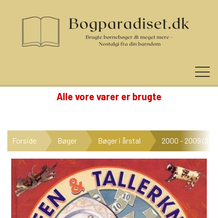
Alle vore varer er brugte
KUNDE LOGIN
Forside
Bøger
Bøger i årstal
2000 - 2009 (2)
NYHEDER
KATEGORIER