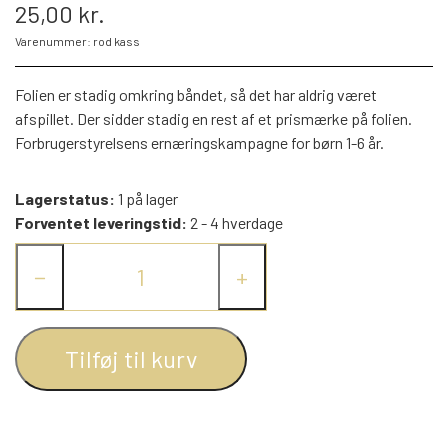
25,00 kr.
MINI-KØBMANDSVARER
KARTONBØGER
ELSA BESKOW
DAXI BØGER
SORTEPER
1950 - 1959
Varenummer: rod kass
DISNEY 2020 (ANDERS ANDS
BOGKLUB)
Folien er stadig omkring båndet, så det har aldrig været
DISNEYS MINNIE BØGER
KOGEBØGER FOR BØRN
PEZ DISPENSERE
JAN MOGENSEN
1960 - 1969
ÆSELSPIL
afspillet. Der sidder stadig en rest af et prismærke på folien.
Forbrugerstyrelsens ernæringskampagne for børn 1-6 år.
ANDERS ANDS BOGKLUB - NORSK
EVENTYRBÅND (KUN BØGERNE)
ALLE DE ANDRE SPIL
JØRGEN CLEVIN
KRISTNE BØGER
SMÅ FIGURER
1970 - 1979
Lagerstatus:
1 på lager
Forventet leveringstid:
2 - 4 hverdage
CANDYTOPS - TEGNESERIEFIGURER
LÆSEBØGER OG SKOLEBØGER
RETRO TING TIL DUKKEHUSE
OLE LUND KIRKEGAARD
FORTÆL-MIG BØGERNE
1980 - 1989
−
+
FRA TOPPEN AF SLIKRULLER
MALEBØGER / LEGEBØGER
FREMADS GULDBØGER
RICHARD SCARRY
TROLDE FIGURER
1990 - 1999
SMØLFER (SCHLEICH & BULLY)
Tilføj til kurv
JESPERHUS TING (HUGO OG ANDRE)
SANG-/MUSIKBØGER
SVEN NORDQVIST
2000 - 2009 (1)
SCHLEICH FIGURER