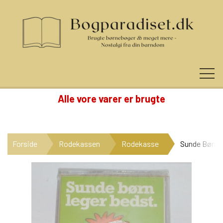
Alle vore varer er brugte
KUNDE LOGIN
Forside
Rodekassen
Rodekasse
Sunde Børn 
NYHEDER
KATEGORIER