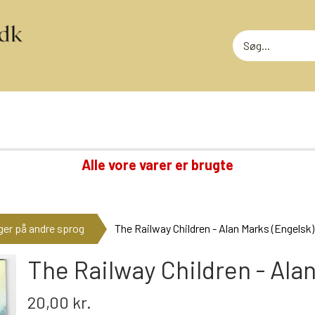
Alle vore varer er brugte
TING VI OGSÅ SAMLER PÅ
RODEKASS
DVD: DISNEY KLASSIKERE
RODEKASS
er på andre sprog
The Railway Children - Alan Marks (Engelsk)
LOTTERI
GAMMELT LEGETØJ
MEGET SLI
GLANSBILLEDER
The Railway Children - Ala
T
KINDERÆG TILBEHØR
20,00 kr.
MINI-KØBMANDSVARER