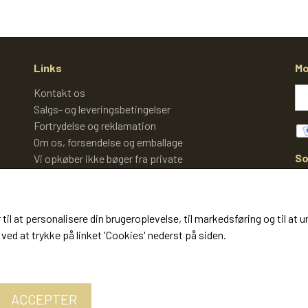
Links
Mo
Kontakt os
Salgs- og leveringsbetingelser
Fortrydelse og reklamation
Om os, forsendelse og emballage
So
Vi opkøber ikke bøger fra private
Cookies
 til at personalisere din brugeroplevelse, til markedsføring og til 
ved at trykke på linket 'Cookies' nederst på siden.
ACCEPTER