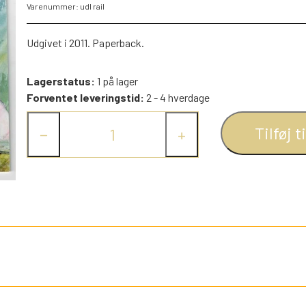
Varenummer: udl rail
PEZ DISPENSERE
SMÅ FIGURER
Udgivet i 2011. Paperback.
NDRE SPIL
RETRO TING TIL DUKKEHUSE
Lagerstatus:
1 på lager
TROLDE FIGURER
Forventet leveringstid:
2 - 4 hverdage
Tilføj t
−
+