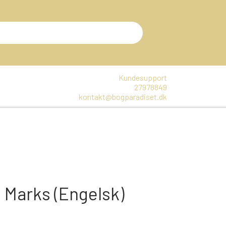
Kundesupport
27978849
kontakt@bogparadiset.dk
EN
VARER, SOM ER UÅBNET
E
DTE BØGER
n Marks (Engelsk)