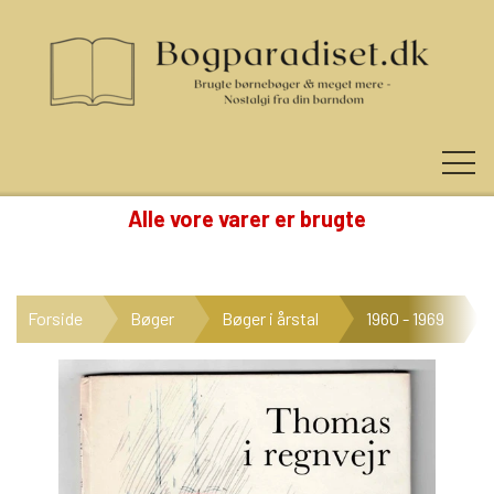
Alle vore varer er brugte
KUNDE LOGIN
Forside
Bøger
Bøger i årstal
1960 - 1969
NYHEDER
KATEGORIER