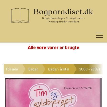
Alle vore varer er brugte
KUNDE LOGIN
Forside
Bøger
Bøger i årstal
2000 - 2009 (1)
NYHEDER
KATEGORIER